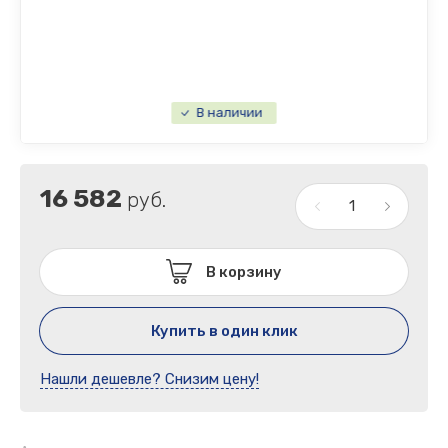
Плиты перекрытия лотков теплотрасс
Плиты плоские
В наличии
16 582
руб.
В корзину
Купить в один клик
Нашли дешевле? Снизим цену!